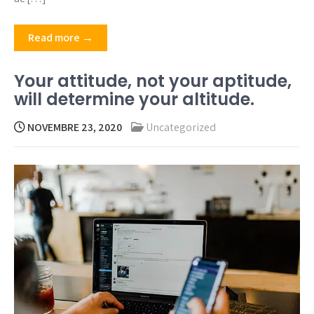
Read more →
Your attitude, not your aptitude,
will determine your altitude.
NOVEMBRE 23, 2020
Uncategorized