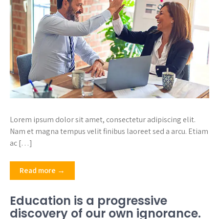
Lorem ipsum dolor sit amet, consectetur adipiscing elit.
Nam et magna tempus velit finibus laoreet sed a arcu. Etiam
ac […]
Read more →
Education is a progressive
discovery of our own ignorance.