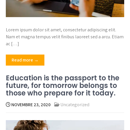
Lorem ipsum dolor sit amet, consectetur adipiscing elit.
Nam et magna tempus velit finibus laoreet sed a arcu. Etiam
ac […]
Read more →
Education is the passport to the
future, for tomorrow belongs to
those who prepare for it today.
NOVEMBRE 23, 2020
Uncategorized